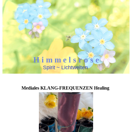
H i m m e l s r o s e
Spirit ~ Lichtwelten
Mediales KLANG-FREQUENZEN Healing